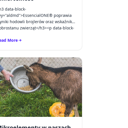
h3 data-block-
ey="aldmd">EssencialONE® poprawia
yniki hodowli brojlerów oraz wskaźniki
obrostanu zwierząt</h3><p data-block-
ey="8op29">W ramac...
ead More
ach VIV Asia 2025
z Mian podczas targów VIV Asia 2025!
ead more about EssencialONE®: Ocena wpływu preparatu na wyni
ikroelementy w paszach