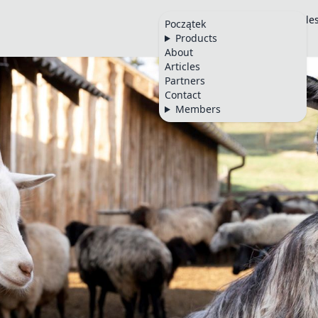
Początek
Products
About
Article
Początek
Products
🇵🇱
About
Articles
Partners
Contact
Members