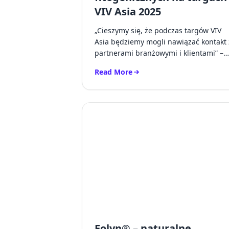
VIV Asia 2025
„Cieszymy się, że podczas targów VIV
Asia będziemy mogli nawiązać kontakt 
partnerami branżowymi i klientami” –
powiedziała Natacha Dielen, kierow...
Read More
Read more about Mercordi prezentuje 
Eolyn® – naturalne