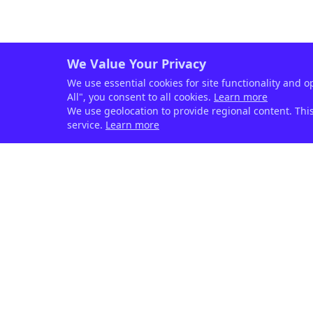
We Value Your Privacy
We use essential cookies for site functionality and o
All", you consent to all cookies.
Learn more
We use geolocation to provide regional content. Thi
service.
Learn more
Phytogenic feed supplements
for livestock — since 1999.