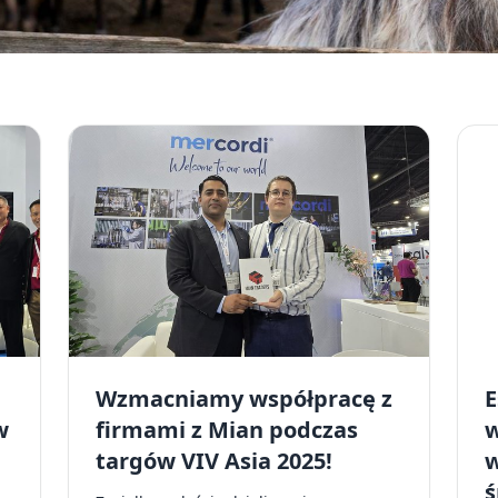
Wzmacniamy współpracę z
E
w
firmami z Mian podczas
w
targów VIV Asia 2025!
w
ś