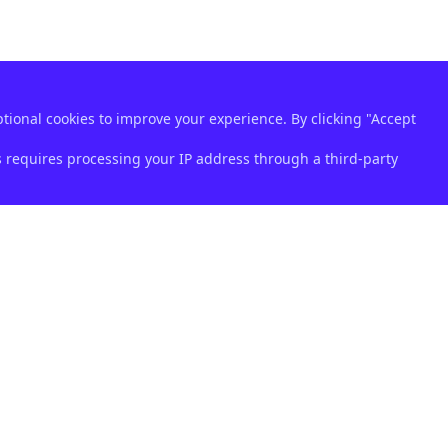
ptional cookies to improve your experience. By clicking "Accept
s requires processing your IP address through a third-party
Quick Links
Początek
Products
About
Articles
Partners
Contact
Privacy Policy
Cookie Policy