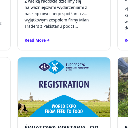
Z wielką radością dzielimy się
najważniejszymi wydarzeniami z
<
naszego owocnego spotkania z
k
wyjątkowym zespołem firmy Mian
w
z
Traders z Pakistanu podcz...
d
k
Read More
R
innowacyjne rozwiązania w zakresie pasz fitogenicznych na targ
Read more about Wzmacniamy współpracę z firmami 
R
ŚWIATOWA WYSTAWA „OD
M