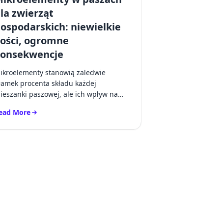
la zwierząt
ospodarskich: niewielkie
lości, ogromne
onsekwencje
ikroelementy stanowią zaledwie
łamek procenta składu każdej
ieszanki paszowej, ale ich wpływ na
drowie zwierząt, wydajność i
ead More
entowność jest n...
 DO ŻYWNOŚCI”
ead more about Mikroelementy w paszach dla zwierząt gospodars