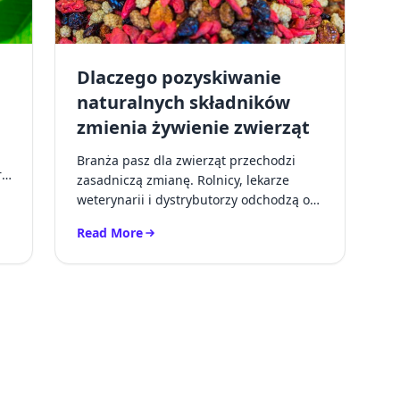
Dlaczego pozyskiwanie
naturalnych składników
zmienia żywienie zwierząt
Branża pasz dla zwierząt przechodzi
.
zasadniczą zmianę. Rolnicy, lekarze
weterynarii i dystrybutorzy odchodzą od
formulacji opartych głównie na s...
Read More
Animal Care
Read more about Dlaczego pozyskiwanie naturalnyc