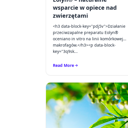
wsparcie w opiece nad
zwierzętami
<h3 data-block-key="pdj5v">Działanie
przeciwzapalne preparatu Eolyn®
oceniano in vitro na linii komórkowej
makrofagów.</h3><p data-block-
key="3q9sk...
Read More
Read more about Eolyn® – naturalne 