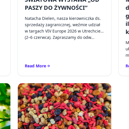
PASZY DO ŻYWNOŚCI”
d
g
Natacha Dielen, nasza kierowniczka ds.
i
sprzedaży zagranicznej, weźmie udział
k
w targach VIV Europe 2026 w Utrechcie
(2–6 czerwca). Zapraszamy do odw...
M
u
m
z
Read More
R
r
wsparcie w opiece nad zwierzętami
Read more about ŚWIATOWA WYSTAWA „OD PASZY
R