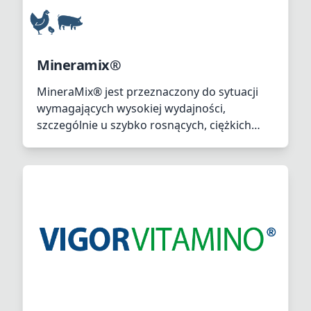
Mineramix®
MineraMix® jest przeznaczony do sytuacji
wymagających wysokiej wydajności,
szczególnie u szybko rosnących, ciężkich
brojlerów, aby zapobiegać martwicy kości
udowej oraz u niosek, aby zmniejszyć liczbę
rozbitych jaj i zwiększyć wytrzymałość
skorupy jaja. Jest szczególnie skuteczny w
promowaniu kostnienia struktur kostnych i
formowania skorupy jaja.