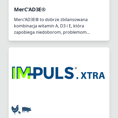
MerC'AD3E®
Merc’AD3E® to dobrze zbilansowana
kombinacja witamin A, D3 i E, która
zapobiega niedoborom, problemom
związanym ze stresem i poprawia
wykorzystanie paszy.