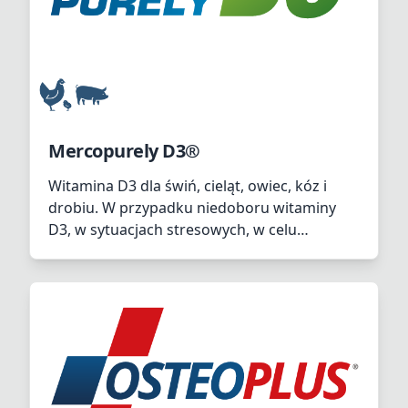
Mercopurely D3®
Witamina D3 dla świń, cieląt, owiec, kóz i
drobiu. W przypadku niedoboru witaminy
D3, w sytuacjach stresowych, w celu
poprawy wykorzystania paszy i poprawy
jakości skorupy (najlepiej w połączeniu z
witaminą C)