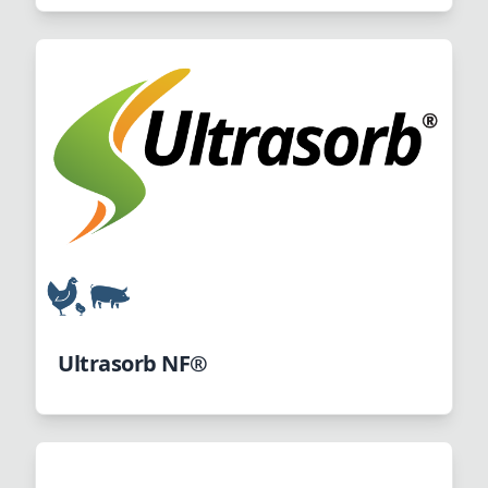
utrzymanie nabytej odporności.
Ultrasorb NF®