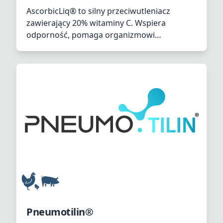
AscorbicLiq® to silny przeciwutleniacz
zawierający 20% witaminy C. Wspiera
odporność, pomaga organizmowi
przezwyciężać sytuacje stresowe i
wspomaga wzrost kości i mięśni. Ponadto
odgrywa kluczową rolę w produkcji
kolagenu, który jest niezbędny do
utrzymania mocnych kości i mięśni, a także
wspomaga wchłanianie wapnia dla lepszego
zdrowia kości.
Pneumotilin®