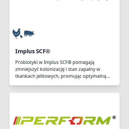
Implus SCF®
Probiotyki w Implus SCF® pomagają
zmniejszyć kolonizację i stan zapalny w
tkankach jelitowych, promując optymalną
homeostazę jelitową. Są również
odpowiedzialne za łagodzenie uszkodzeń
oczu i dróg oddechowych.