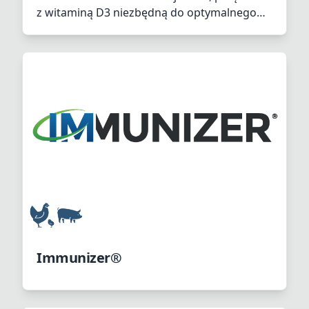
z witaminą D3 niezbędną do optymalnego
wchłaniania minerałów w jelitach.
Immunizer®