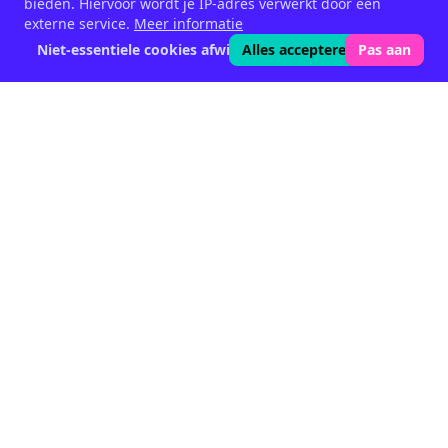
bieden. Hiervoor wordt je IP-adres verwerkt door een
externe service.
Meer informatie
Niet-essentiele cookies afwijzen
Alles accepteren
Pas aan
Fytogene
voedingssupplementen voor vee
- sinds 1999.
Halen, Belgium
Snelle koppelingen