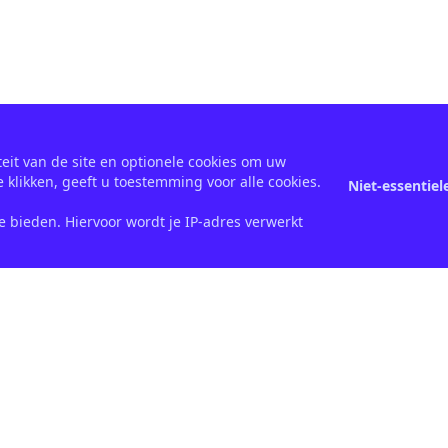
teit van de site en optionele cookies om uw
e klikken, geeft u toestemming voor alle cookies.
Niet-essentiel
 bieden. Hiervoor wordt je IP-adres verwerkt
Snelle koppelingen