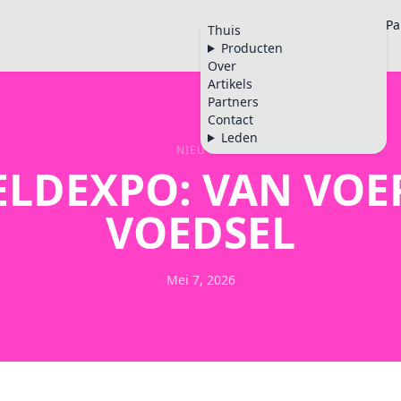
Thuis
Producten
Over
Artikels
Pa
Thuis
Producten
🇳🇱
Over
Artikels
Partners
Contact
Leden
NIEUWS
LDEXPO: VAN VOE
VOEDSEL
Mei 7, 2026