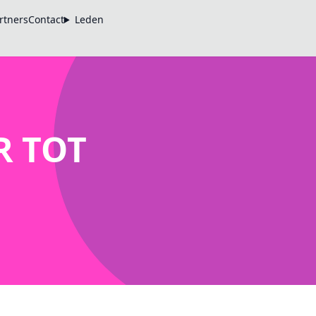
rtners
Contact
Leden
R TOT